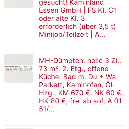
gesucht! Kaminland
Essen GmbH | FS Kl. C1
oder alte Kl. 3
Detailseite
erforderlich (über 3,5 t)
Minijob/Teilzeit | A...
MH-Dümpten, helle 3 Zi.,
73 m², 2. Etg., offene
zur
Küche, Bad m. Du + Wa,
Parkett, Kaminofen, Öl-
Hzg., KM 670 €, NK 60 €,
Detailseite
HK 80 €, frei ab sof. A 01
51/...