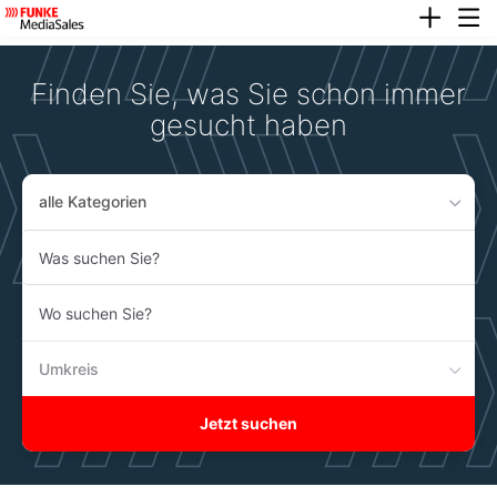
anze
Accessibility
Modus
aktivieren
Finden Sie, was Sie schon immer
zur
Navigation
gesucht haben
zum
Inhalt
alle Kategorien
Was
suchen
Sie?
Wo
suchen
Sie?
Umkreis
Jetzt suchen