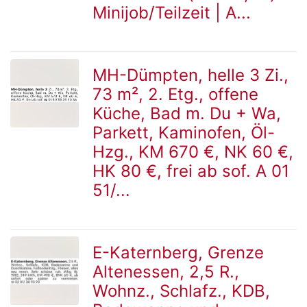
Minijob/Teilzeit | A...
MH-Dümpten, helle 3 Zi.,
73 m², 2. Etg., offene
zur
Küche, Bad m. Du + Wa,
Parkett, Kaminofen, Öl-
Hzg., KM 670 €, NK 60 €,
Detailseite
HK 80 €, frei ab sof. A 01
51/...
E-Katernberg, Grenze
Altenessen, 2,5 R.,
zur
Wohnz., Schlafz., KDB,