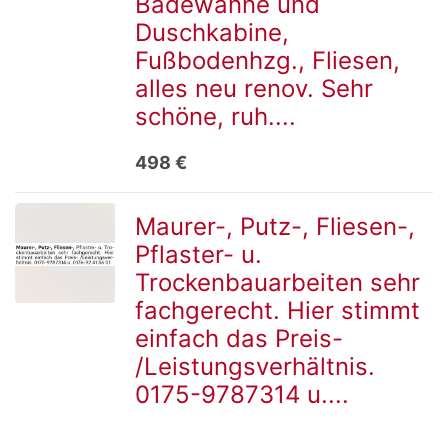
Badewanne und
Duschkabine,
Detailseite
Fußbodenhzg., Fliesen,
alles neu renov. Sehr
schöne, ruh....
498 €
Maurer-, Putz-, Fliesen-,
Pflaster- u.
zur
Trockenbauarbeiten sehr
fachgerecht. Hier stimmt
einfach das Preis-
Detailseite
/Leistungsverhältnis.
0175-9787314 u....