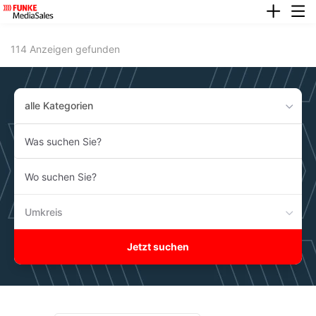
anze
Accessibility
Modus
aktivieren
114 Anzeigen gefunden
zur
Navigation
zum
Inhalt
alle Kategorien
Was
suchen
Sie?
Wo
suchen
Sie?
Umkreis
Jetzt suchen